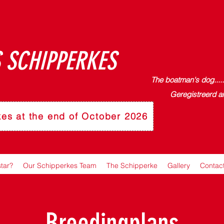
 SCHIPPERKES
The boatman's dog.....
Geregistreerd a
kes at the end of October 2026
star?
Our Schipperkes Team
The Schipperke
Gallery
Contac
Breedingplans