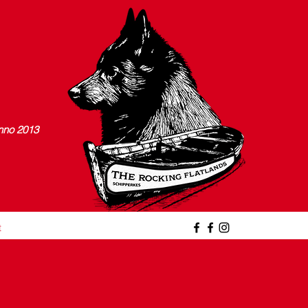
nno 2013
t