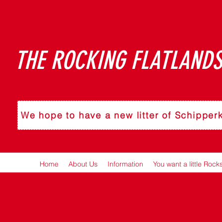
THE ROCKING FLATLANDS
We hope to have a new litter of Schipper
Home
About Us
Information
You want a little Rock