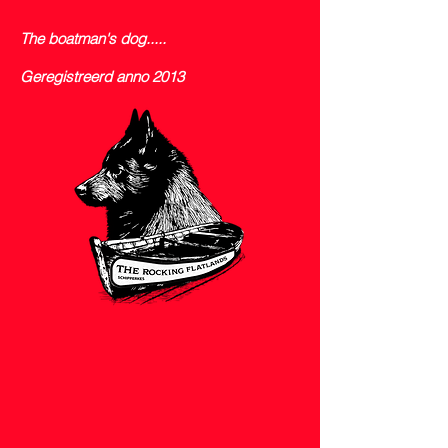
The boatman's dog.....
Geregistreerd anno 2013