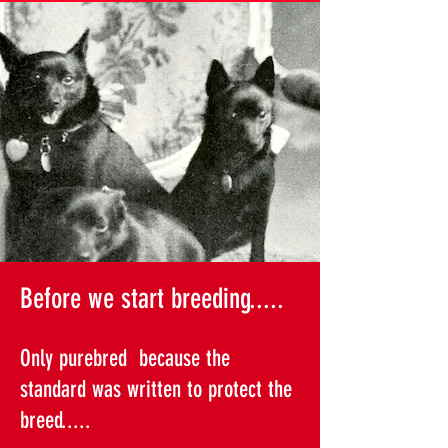
We hope to have a new litter of Schipperkes at the end of October 2026
Before we start breeding.....
Only purebred because the
standard was
written to protect the
breed.....