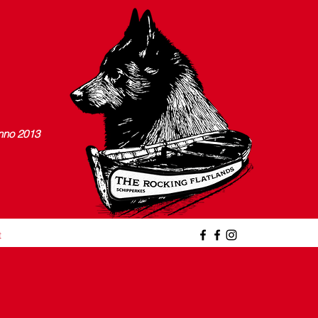
nno 2013
t