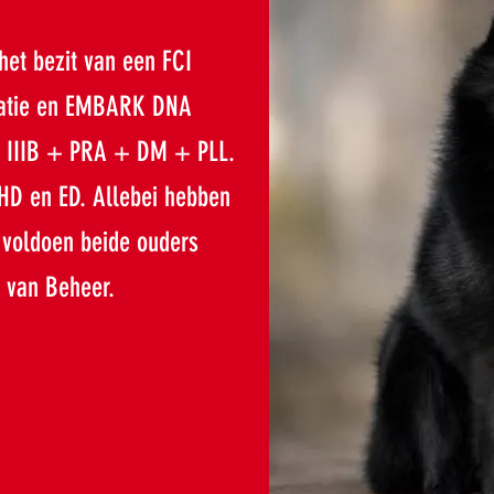
 het bezit van een FCI
uxatie en EMBARK DNA
S IIIB + PRA + DM + PLL.
 HD en ED. Allebei hebben
 voldoen beide ouders
 van Beheer.