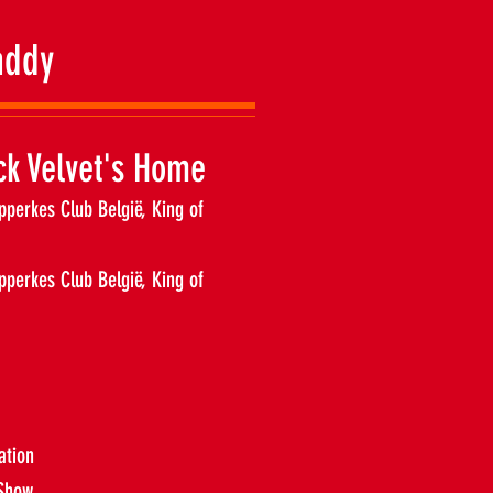
addy
ck Velvet's Home
pperkes Club België, King of
perkes Club België, King of
ation
 Show