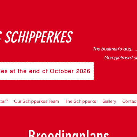
 SCHIPPERKES
The boatman's dog.....
Geregistreerd a
kes at the end of October 2026
star?
Our Schipperkes Team
The Schipperke
Gallery
Contac
Breedingplans