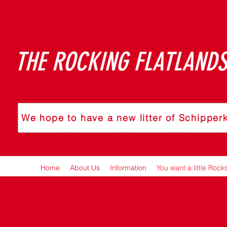
THE ROCKING FLATLANDS
We hope to have a new litter of Schipper
Home
About Us
Information
You want a little Rock