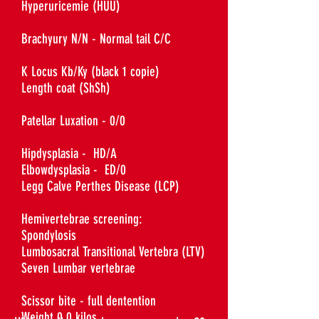
Hyperuricemie (HUU)
Brachyury N/N -
Normal tail C/C
K Locus Kb/Ky (black 1 copie)
Length coat (ShSh)
Patellar Luxation - 0/0
Hipdysplasia - HD/A
Elbowdysplasia - ED/0
Legg Calve Perthes Disease (LCP)
Hemivertebrae screening:
Spondylosis
Lumbosacral Transitional Vertebra (LTV)
Seven Lumbar vertebrae
Scissor bite
- full dentention
Weight 0.0 kilos