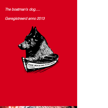
The boatman's dog.....
Geregistreerd anno 2013