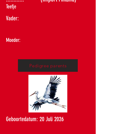
Teefje
Vader:
Moeder:
Pedigree parents
Geboortedatum: 20 Juli 2026