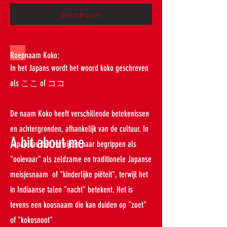
Stamboom
Roepnaam Koko:
In het Japans wordt het woord koko geschreven
als ここ of ココ
De naam Koko heeft verschillende betekenissen
en achtergronden, afhankelijk van de cultuur. In
A bit about me
Japan kan het verwijzen naar begrippen als
"ooievaar" als zeldzame en traditionele Japanse
meisjesnaam of "kinderlijke piëteit", terwijl het
in Indiaanse talen "nacht" betekent. Het is
tevens een koosnaam die kan duiden op "zoet"
of "kokosnoot"